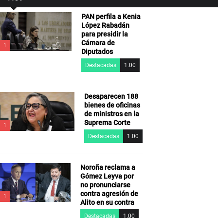
PAN perfila a Kenia
López Rabadán
para presidir la
Cámara de
1
Diputados
Destacadas
1.00
Desaparecen 188
bienes de oficinas
de ministros en la
Suprema Corte
1
Destacadas
1.00
Noroña reclama a
Gómez Leyva por
no pronunciarse
contra agresión de
1
Alito en su contra
Destacadas
1.00