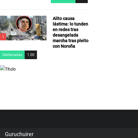
Alito causa
lástima: lo tunden
en redes tras
desangelada
1
marcha tras pleito
con Noroña
Destacadas
1.00
Guruchuirer