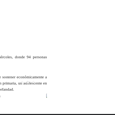
iércoles, donde 94 personas
 de sostener económicamente a
n primaria, un adolescente en
orfandad.