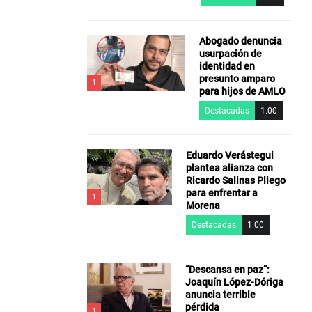
Abogado denuncia
usurpación de
identidad en
presunto amparo
1
para hijos de AMLO
Destacadas
1.00
Eduardo Verástegui
plantea alianza con
Ricardo Salinas Pliego
para enfrentar a
1
Morena
Destacadas
1.00
“Descansa en paz”:
Joaquín López-Dóriga
anuncia terrible
pérdida
1