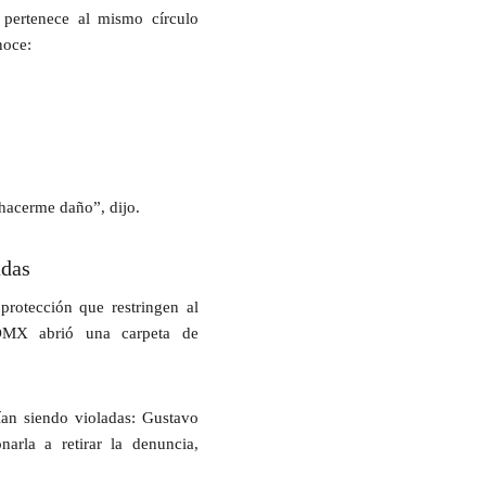
”
pertenece al mismo círculo
noce:
a hacerme daño
”,
dijo.
adas
rotección que restringen al
CDMX
abrió una carpeta de
rían siendo violadas: Gustavo
narla a retirar la denuncia
,