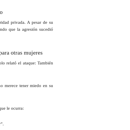
so
ridad privada. A pesar de su
ando que la agresión sucedió
para otras mujeres
lo relató el ataque: También
 no merece tener miedo en su
ue le ocurra:
”.