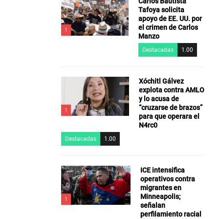
Carlos Bautista
Tafoya solicita
apoyo de EE. UU. por
el crimen de Carlos
1
Manzo
Destacadas
1.00
Xóchitl Gálvez
explota contra AMLO
y lo acusa de
“cruzarse de brazos”
1
para que operara el
N4rc0
Destacadas
1.00
ICE intensifica
operativos contra
migrantes en
Minneapolis;
1
señalan
perfilamiento racial