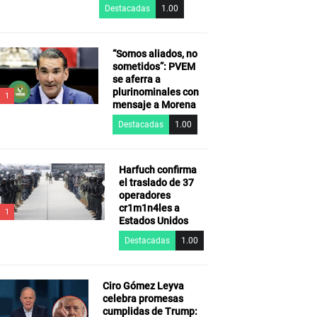
Destacadas
1.00
“Somos aliados, no
sometidos”: PVEM
se aferra a
plurinominales con
1
mensaje a Morena
Destacadas
1.00
Harfuch confirma
el traslado de 37
operadores
cr1m1n4les a
1
Estados Unidos
Destacadas
1.00
Ciro Gómez Leyva
celebra promesas
cumplidas de Trump: