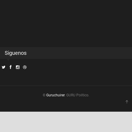
Siguenos
©
Guruchuirer
. GURU Politico.