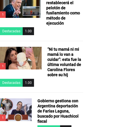
restablecerá el
pelotón de
fusilamiento como
1
método de
ejecución
Destacadas
1.00
“Ni tu mamá ni mi
mamá lo van a
cuidar”: esta fue la
última voluntad de
1
Carolina Flores
sobre su hij
Destacadas
1.00
Gobierno gestiona con
Argentina deportación
de Farías Laguna,
buscado por Huachicol
1
fiscal