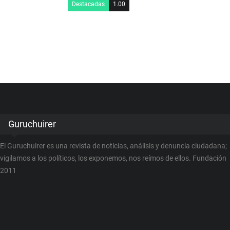
Destacadas
1.00
Guruchuirer
El Guruchuirer es una revista de noticias, análisis y denuncia ciudadana;
vigilamos a los políticos, los exponemos, nos reímos de ellos. Fundación
2011