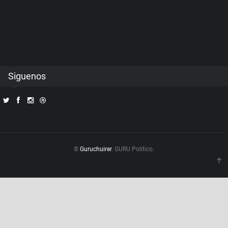
Siguenos
©
Guruchuirer
. GURU Politico.