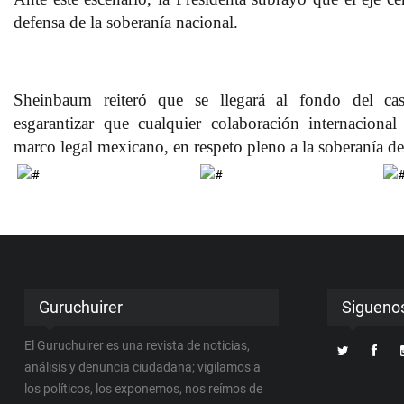
defensa de la soberanía nacional
.
Sheinbaum reiteró que se llegará al fondo del ca
es
garantizar que cualquier colaboración internacional
marco legal mexicano
, en respeto pleno a la soberanía de
Guruchuirer
Sigueno
El Guruchuirer es una revista de noticias,
análisis y denuncia ciudadana; vigilamos a
los políticos, los exponemos, nos reímos de