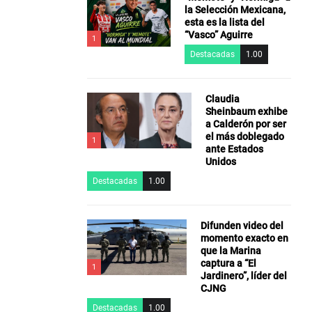
la Selección Mexicana,
esta es la lista del
“Vasco” Aguirre
1
Destacadas
1.00
Claudia
Sheinbaum exhibe
a Calderón por ser
el más doblegado
1
ante Estados
Unidos
Destacadas
1.00
Difunden video del
momento exacto en
que la Marina
captura a “El
1
Jardinero”, líder del
CJNG
Destacadas
1.00