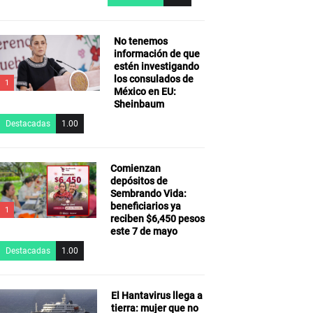
No tenemos
información de que
estén investigando
los consulados de
1
México en EU:
Sheinbaum
Destacadas
1.00
Comienzan
depósitos de
Sembrando Vida:
beneficiarios ya
1
reciben $6,450 pesos
este 7 de mayo
Destacadas
1.00
El Hantavirus llega a
tierra: mujer que no