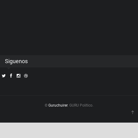
Siguenos
©
Guruchuirer
. GURU Politico.