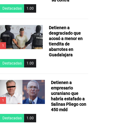
su contra
Destacadas
1.00
Detienen a
desgraciado que
acosó a menor en
tiendita de
1
abarrotes en
Guadalajara
Destacadas
1.00
Detienen a
empresario
ucraniano que
habría estafado a
1
Salinas Pliego con
450 mdd
Destacadas
1.00