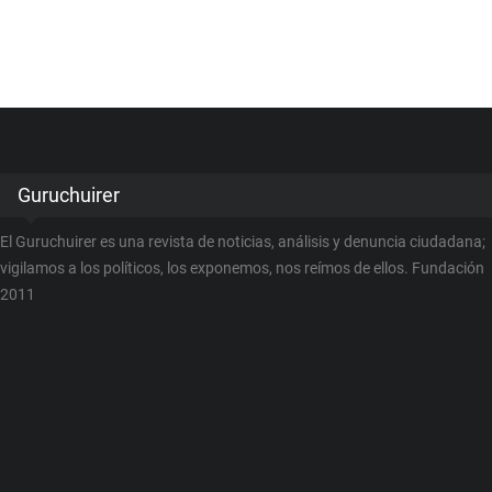
Guruchuirer
El Guruchuirer es una revista de noticias, análisis y denuncia ciudadana;
vigilamos a los políticos, los exponemos, nos reímos de ellos. Fundación
2011