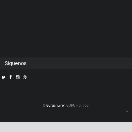
Siguenos
©
Guruchuirer
. GURU Politico.