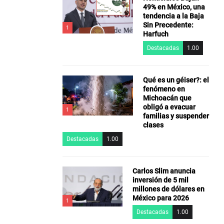
49% en México, una
tendencia a la Baja
Sin Precedente:
1
Harfuch
Destacadas
1.00
Qué es un géiser?: el
fenómeno en
Michoacán que
obligó a evacuar
1
familias y suspender
clases
Destacadas
1.00
Carlos Slim anuncia
inversión de 5 mil
millones de dólares en
México para 2026
1
Destacadas
1.00