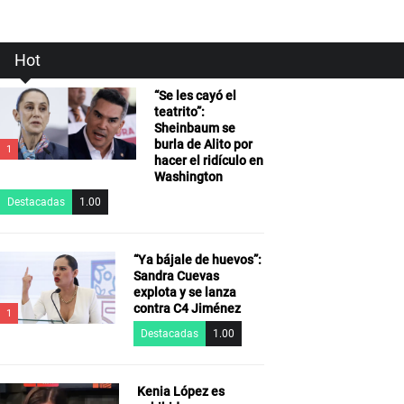
Hot
“Se les cayó el
teatrito”:
Sheinbaum se
burla de Alito por
1
hacer el ridículo en
Washington
Destacadas
1.00
“Ya bájale de huevos”:
Sandra Cuevas
explota y se lanza
contra C4 Jiménez
1
Destacadas
1.00
Kenia López es