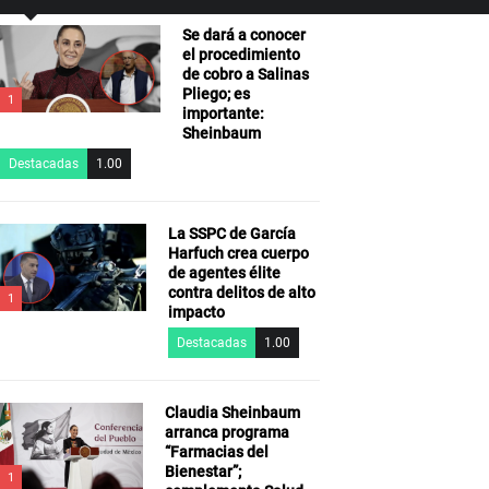
Se dará a conocer
el procedimiento
de cobro a Salinas
Pliego; es
1
importante:
Sheinbaum
Destacadas
1.00
La SSPC de García
Harfuch crea cuerpo
de agentes élite
contra delitos de alto
1
impacto
Destacadas
1.00
Claudia Sheinbaum
arranca programa
“Farmacias del
Bienestar”;
1