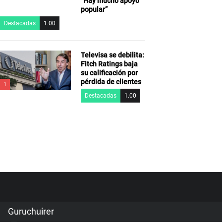
“Hay mucho apoyo
popular”
Destacadas
1.00
Televisa se debilita:
Fitch Ratings baja
su calificación por
pérdida de clientes
1
Destacadas
1.00
Guruchuirer