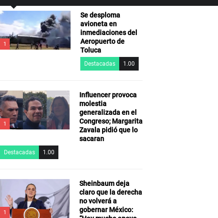
Se desploma
avioneta en
inmediaciones del
Aeropuerto de
1
Toluca
Destacadas
1.00
Influencer provoca
molestia
generalizada en el
Congreso; Margarita
1
Zavala pidió que lo
sacaran
Destacadas
1.00
Sheinbaum deja
claro que la derecha
no volverá a
gobernar México:
1