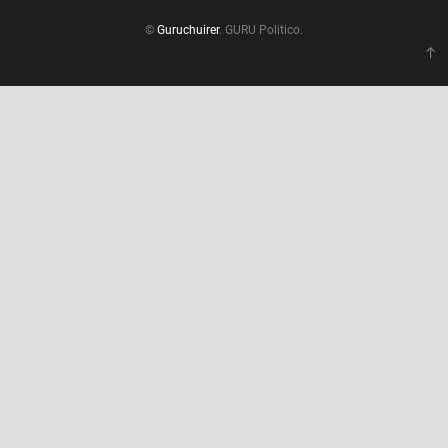
©
Guruchuirer
. GURU Politico.