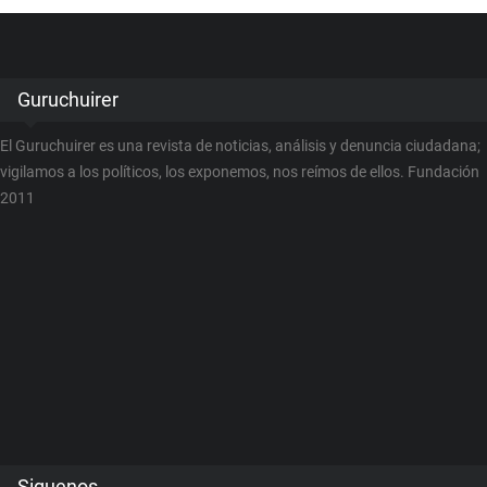
Guruchuirer
El Guruchuirer es una revista de noticias, análisis y denuncia ciudadana;
vigilamos a los políticos, los exponemos, nos reímos de ellos. Fundación
2011
Siguenos