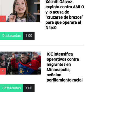
Xóchitl Gálvez
explota contra AMLO
y lo acusa de
“cruzarse de brazos”
1
para que operara el
N4rc0
Destacadas
1.00
ICE intensifica
operativos contra
migrantes en
Minneapolis;
1
señalan
perfilamiento racial
Destacadas
1.00