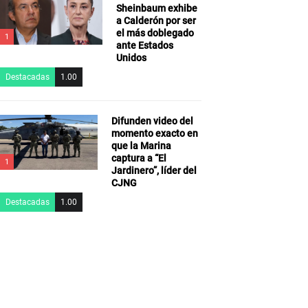
Sheinbaum exhibe
a Calderón por ser
el más doblegado
1
ante Estados
Unidos
Destacadas
1.00
Difunden video del
momento exacto en
que la Marina
captura a “El
1
Jardinero”, líder del
CJNG
Destacadas
1.00