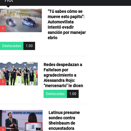
“Tú sabes cómo se
mueve esto papito”:
Automovilista
intentó evadir
1
sanción por manejar
ebrio
Destacadas
1.00
Redes despedazan a
Faitelson por
agradecimiento a
Alessandra Rojo:
1
“mercenario” le dicen
Destacadas
1.00
Latinus presume
sondeo contra
Sheinbaum de
encuestadora
1