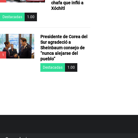
chafa que infló a
Xóchitl
Destacadas
1.00
Presidente de Corea del
Sur agradeció a
Sheinbaum consejo de
“nunca alejarse del
1
pueblo”
Destacadas
1.00