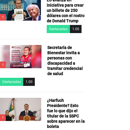
EU avanza en
iniciativa para crear
un billete de 250
dólares con el rostro
1
de Donald Trump
Destacadas
1.00
Secretaría de
Bienestar invita a
personas con
discapacidad a
1
tramitar credencial
de salud
Destacadas
1.00
¿Harfuch
Presidente? Esto
fue lo que dijo el
titular de la SSPC
1
sobre aparecer en la
boleta