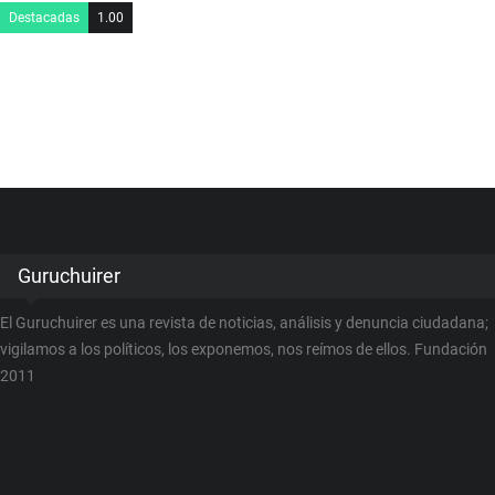
Destacadas
1.00
Guruchuirer
El Guruchuirer es una revista de noticias, análisis y denuncia ciudadana;
vigilamos a los políticos, los exponemos, nos reímos de ellos. Fundación
2011