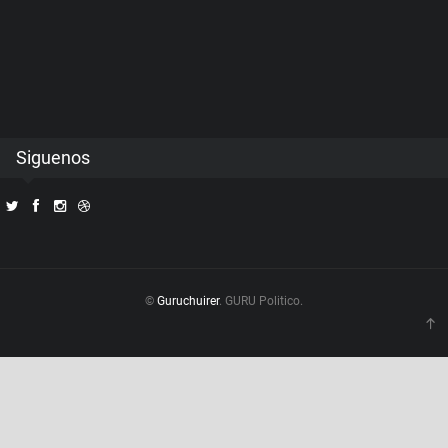
Siguenos
©
Guruchuirer
. GURU Politico.