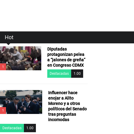
Hot
Diputadas
protagonizan pelea
a “jalones de greña”
en Congreso CDMX
1
Destacadas
1.00
Influencer hace
enojar a Alito
Moreno y a otros
políticos del Senado
1
tras preguntas
incomodas
Destacadas
1.00