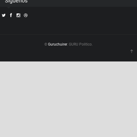
Siguenos
©
Guruchuirer
. GURU Politico.