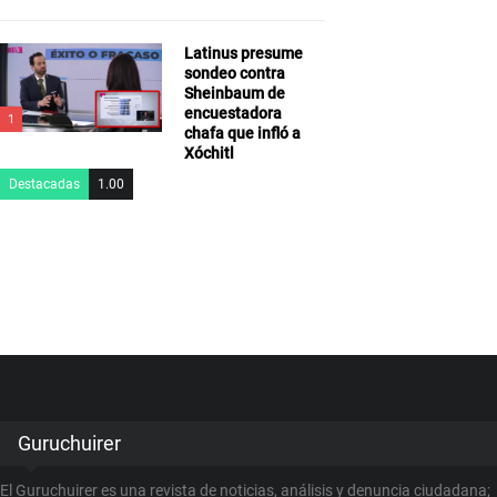
Latinus presume
sondeo contra
Sheinbaum de
encuestadora
1
chafa que infló a
Xóchitl
Destacadas
1.00
Guruchuirer
El Guruchuirer es una revista de noticias, análisis y denuncia ciudadana;