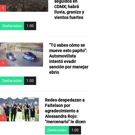
seguidos en
CDMX; habrá
1
lluvia, granizo y
vientos fuertes
Destacadas
1.00
“Tú sabes cómo se
mueve esto papito”:
Automovilista
intentó evadir
1
sanción por manejar
ebrio
Destacadas
1.00
Redes despedazan a
Faitelson por
agradecimiento a
Alessandra Rojo:
1
“mercenario” le dicen
Destacadas
1.00