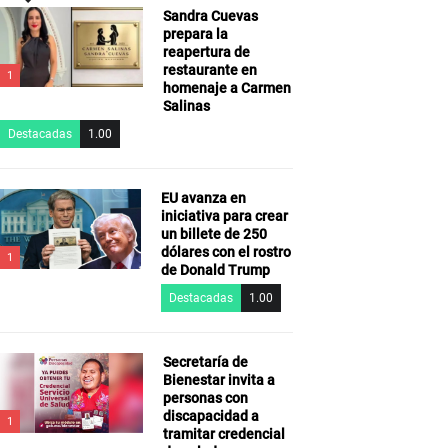
Sandra Cuevas
prepara la
reapertura de
restaurante en
1
homenaje a Carmen
Salinas
Destacadas
1.00
EU avanza en
iniciativa para crear
un billete de 250
dólares con el rostro
1
de Donald Trump
Destacadas
1.00
Secretaría de
Bienestar invita a
personas con
discapacidad a
1
tramitar credencial