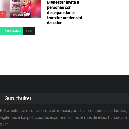
Bienestar invita a
personas con
discapacidad a
1
tramitar credencial
de salud
Destacadas
1.00
Guruchuirer
El Guruchuirer es una revista de noticias, análisis y denuncia ciudadana;
vigilamos a los políticos, los exponemos, nos reímos de ellos. Fundación
2011