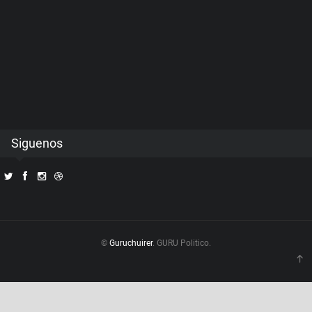
Siguenos
©
Guruchuirer
. GURU Politico.