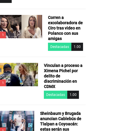
Corren a
excolaboradora de
Ciro tras video en
Polanco con sus
1
amigas
Destacadas
1.00
Vinculan a proceso a
Ximena Pichel por
delito de
discriminación en
1
CDMX
Destacadas
1.00
Sheinbaum y Brugada
anuncian Cablebús de
Tlalpan a Coyoacán:
estas serán sus
1