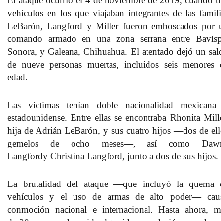
El ataque ocurrió el
4 de noviembre de 2019
, cuando tr
vehículos en los que viajaban integrantes de las famili
LeBarón, Langford y Miller fueron emboscados por 
comando armado en una zona serrana entre Bavisp
Sonora, y Galeana, Chihuahua. El atentado dejó un sal
de
nueve personas muertas
, incluidos
seis menores 
edad
.
Las víctimas tenían doble nacionalidad mexicana
estadounidense. Entre ellas se encontraba
Rhonita Mill
hija de Adrián LeBarón, y sus cuatro hijos —dos de ell
gemelos de ocho meses—, así como
Daw
Langford
y
Christina Langford
, junto a dos de sus hijos.
La brutalidad del ataque —que incluyó la quema 
vehículos y el uso de armas de alto poder— cau
conmoción nacional e internacional. Hasta ahora, m