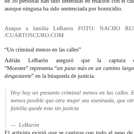
de
30 personas han sido detenidas
en relación con el cas
aunque ninguna ha sido sentenciada por homicidio.
Ataque a familia LeBaron
FOTO: NACHO RU
/CUARTOSCURO.COM
“Un criminal menos en las calles”
Adrián LeBarón
aseguró que la
captura 
“Monster”
representa “
un paso más en un camino largo
desgastante
” en la búsqueda de justicia.
Hoy hay un presunto criminal menos en las calles. 
menos posible que otra mujer sea asesinada, que ot
familia quede rota sin justicia
— LeBarón
El activista exigió que
se castigue
con todo el
peso de 