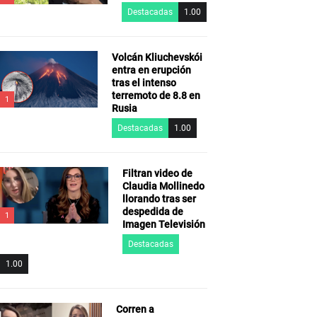
Destacadas
1.00
Volcán Kliuchevskói
entra en erupción
tras el intenso
terremoto de 8.8 en
1
Rusia
Destacadas
1.00
Filtran video de
Claudia Mollinedo
llorando tras ser
despedida de
1
Imagen Televisión
Destacadas
1.00
Corren a