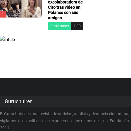
excolaboradora de
Ciro tras video en
Polanco con sus
1
amigas
Destacadas
1.00
Guruchuirer
El Guruchuirer es una revista de noticias, análisis y denuncia ciudadana;
vigilamos a los políticos, los exponemos, nos reímos de ellos. Fundación
2011