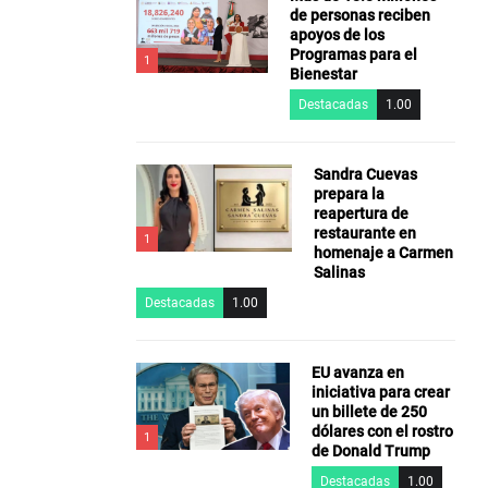
de personas reciben
apoyos de los
Programas para el
1
Bienestar
Destacadas
1.00
Sandra Cuevas
prepara la
reapertura de
restaurante en
1
homenaje a Carmen
Salinas
Destacadas
1.00
EU avanza en
iniciativa para crear
un billete de 250
dólares con el rostro
1
de Donald Trump
Destacadas
1.00