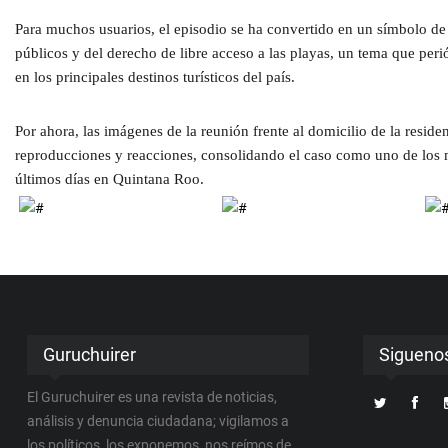
Para muchos usuarios, el episodio se ha convertido en un símbolo de 
públicos y del derecho de libre acceso a las playas, un tema que per
en los principales destinos turísticos del país.
Por ahora, las imágenes de la reunión frente al domicilio de la resi
reproducciones y reacciones, consolidando el caso como uno de los
últimos días en Quintana Roo.
Guruchuirer
Sigueno
El Guruchuirer es una revista de noticias,
análisis y denuncia ciudadana; vigilamos a
los políticos, los exponemos, nos reímos de