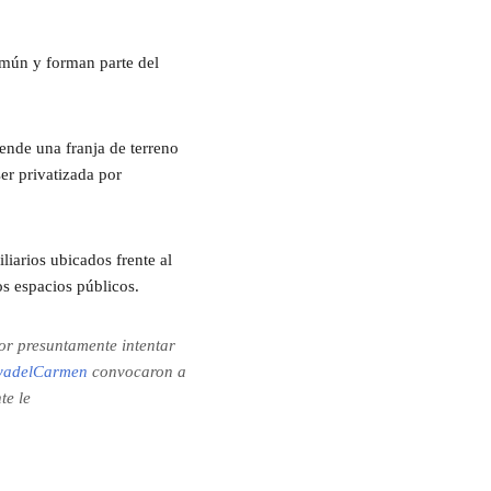
omún y forman parte del
nde una franja de terreno
er privatizada por
liarios ubicados frente al
os espacios públicos.
por presuntamente intentar
yadelCarmen
convocaron a
te le