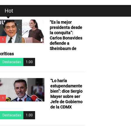
Hot
“Es la mejor
presidenta desde
la conquita”:
Carlos Bonavides
1
defiende a
Sheinbaum de
críticas
Destacadas
1.00
“Lo haría
estupendamente
bien”: dice Sergio
Mayer sobre ser
1
Jefe de Gobierno
de la CDMX
Destacadas
1.00