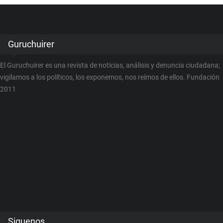
Guruchuirer
El Guruchuirer es una revista de noticias, análisis y denuncia ciudadana;
vigilamos a los políticos, los exponemos, nos reímos de ellos. Fundación
2011
Siguenos