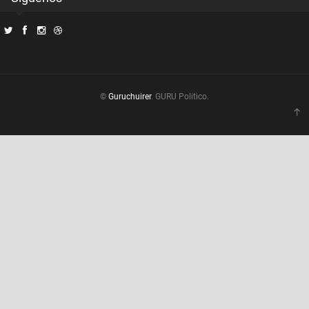
©
Guruchuirer
. GURU Politico.