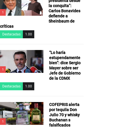
presidenta desde
la conquita”:
Carlos Bonavides
1
defiende a
Sheinbaum de
críticas
Destacadas
1.00
“Lo haría
estupendamente
bien”: dice Sergio
Mayer sobre ser
1
Jefe de Gobierno
de la CDMX
Destacadas
1.00
COFEPRIS alerta
por tequila Don
Julio 70 y whisky
Buchanan s
1
falsificados