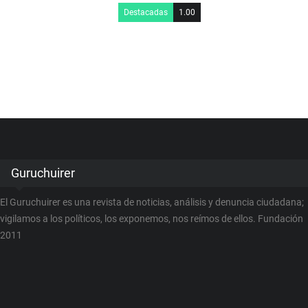
Destacadas
1.00
Guruchuirer
El Guruchuirer es una revista de noticias, análisis y denuncia ciudadana;
vigilamos a los políticos, los exponemos, nos reímos de ellos. Fundación
2011