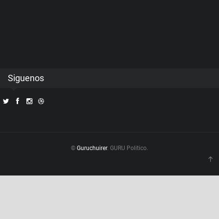
Siguenos
©
Guruchuirer
. GURU Politico.