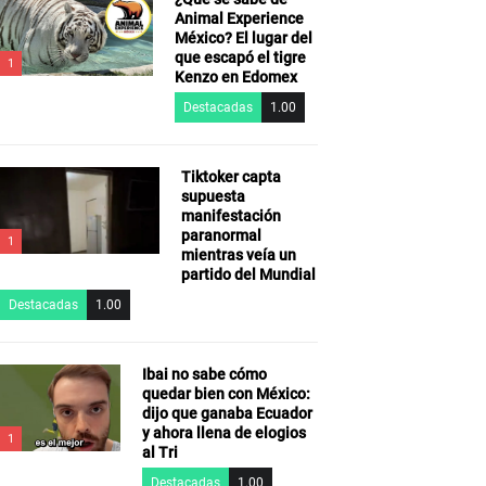
Animal Experience
México? El lugar del
que escapó el tigre
1
Kenzo en Edomex
Destacadas
1.00
Tiktoker capta
supuesta
manifestación
paranormal
1
mientras veía un
partido del Mundial
Destacadas
1.00
Ibai no sabe cómo
quedar bien con México:
dijo que ganaba Ecuador
y ahora llena de elogios
1
al Tri
Destacadas
1.00