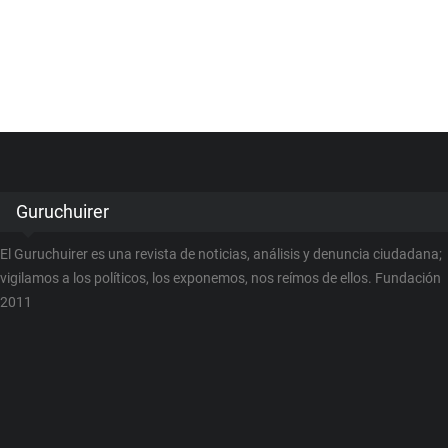
Guruchuirer
El Guruchuirer es una revista de noticias, análisis y denuncia ciudadana;
vigilamos a los políticos, los exponemos, nos reímos de ellos. Fundación
2011