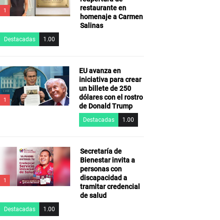
restaurante en
1
homenaje a Carmen
Salinas
Destacadas
1.00
EU avanza en
iniciativa para crear
un billete de 250
dólares con el rostro
1
de Donald Trump
Destacadas
1.00
Secretaría de
Bienestar invita a
personas con
discapacidad a
1
tramitar credencial
de salud
Destacadas
1.00