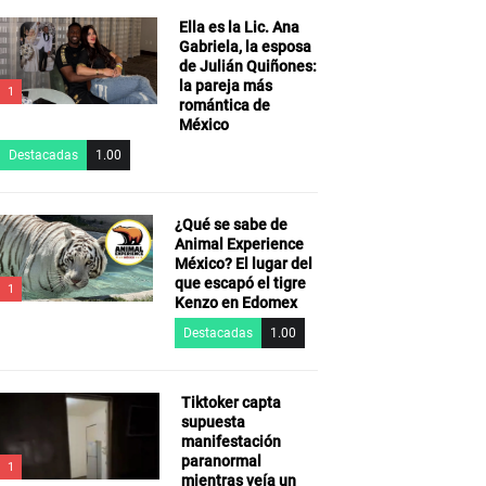
Ella es la Lic. Ana
Gabriela, la esposa
de Julián Quiñones:
la pareja más
1
romántica de
México
Destacadas
1.00
¿Qué se sabe de
Animal Experience
México? El lugar del
que escapó el tigre
1
Kenzo en Edomex
Destacadas
1.00
Tiktoker capta
supuesta
manifestación
paranormal
1
mientras veía un