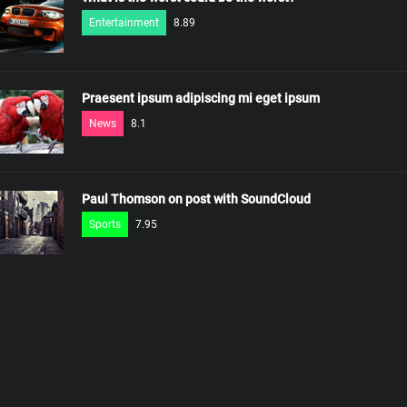
Entertainment
8.89
Praesent ipsum adipiscing mi eget ipsum
News
8.1
Paul Thomson on post with SoundCloud
Sports
7.95