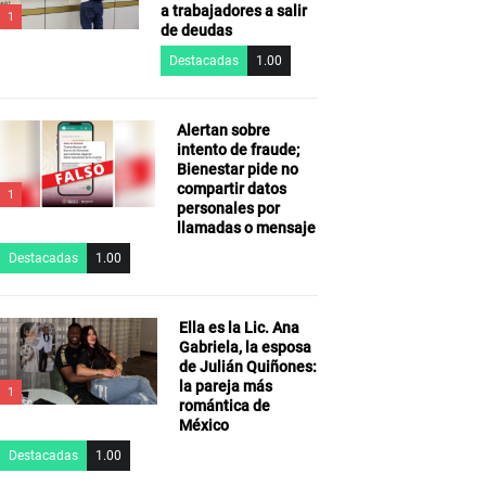
a trabajadores a salir
1
de deudas
Destacadas
1.00
Alertan sobre
intento de fraude;
Bienestar pide no
compartir datos
1
personales por
llamadas o mensaje
Destacadas
1.00
Ella es la Lic. Ana
Gabriela, la esposa
de Julián Quiñones:
la pareja más
1
romántica de
México
Destacadas
1.00