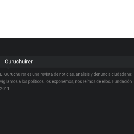
Guruchuirer
El Guruchuirer es una revista de noticias, análisis y denuncia ciudadana;
vigilamos a los políticos, los exponemos, nos reímos de ellos. Fundación
2011