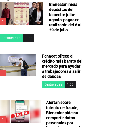
Bienestar inicia
depósitos del
bimestre julio-
agosto; pagos se
1
realizarán del 6 al
29 de julio
Destacadas
1.00
Fonacot ofrece el
crédito más barato del
mercado para ayudar
a trabajadores a salir
1
de deudas
Destacadas
1.00
Alertan sobre
intento de fraude;
Bienestar pide no
compartir datos
1
personales por