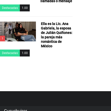
llamadas o mensaje
Destacadas
1.00
Ella es la Lic. Ana
Gabriela, la esposa
de Julián Quiñones:
la pareja más
1
romántica de
México
Destacadas
1.00
Guruchuirer