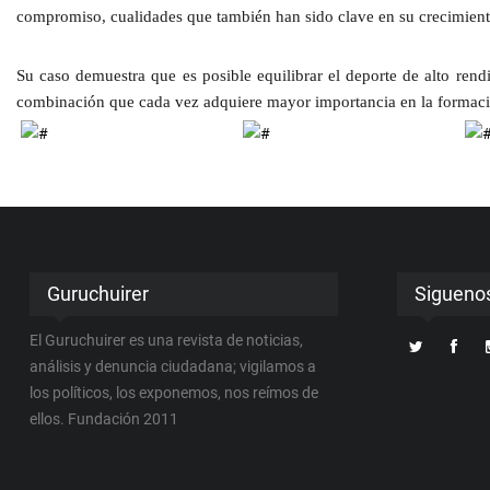
compromiso
, cualidades que también han sido clave en su crecimie
Su caso demuestra que es posible equilibrar el deporte de alto rend
combinación que cada vez adquiere mayor importancia en la
formació
Guruchuirer
Sigueno
El Guruchuirer es una revista de noticias,
análisis y denuncia ciudadana; vigilamos a
los políticos, los exponemos, nos reímos de
ellos. Fundación 2011