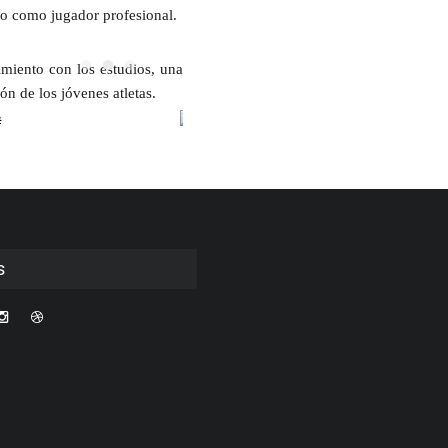
nto como
jugador profesional.
imiento con los estudios, una
n de los jóvenes atletas.
s