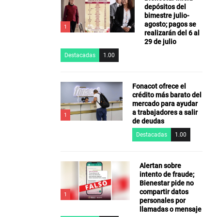
depósitos del
bimestre julio-
agosto; pagos se
1
realizarán del 6 al
29 de julio
Destacadas
1.00
Fonacot ofrece el
crédito más barato del
mercado para ayudar
a trabajadores a salir
1
de deudas
Destacadas
1.00
Alertan sobre
intento de fraude;
Bienestar pide no
compartir datos
1
personales por
llamadas o mensaje