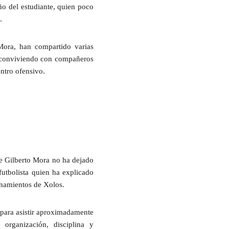
ño del estudiante, quien poco
.
ora,
han compartido varias
 conviviendo con compañeros
ntro ofensivo.
ue
Gilberto Mora
no ha dejado
utbolista quien ha explicado
enamientos de
Xolos
.
o para asistir aproximadamente
re
organización, disciplina y