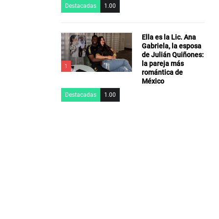
Destacadas
1.00
Ella es la Lic. Ana
Gabriela, la esposa
de Julián Quiñones:
la pareja más
1
romántica de
México
Destacadas
1.00